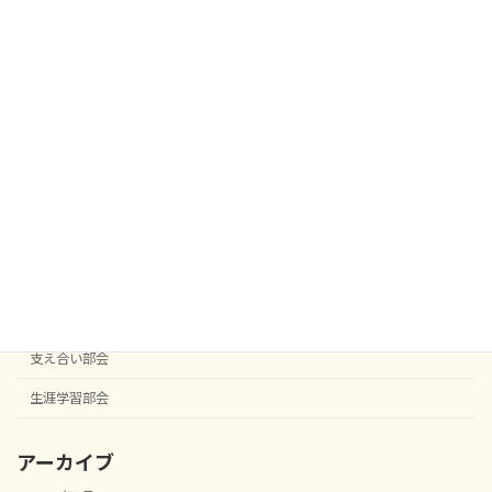
カテゴリー
お知らせ
ひよこっこ
口屋跡記念公民館より
子ども応援部会
安全安心部会
宮西校区まちづくり協議会
役員会
役員会
支え合い部会
生涯学習部会
アーカイブ