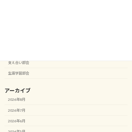
子ども応援部会
安全安心部会
宮西校区まちづくり協議会
役員会
役員会
支え合い部会
生涯学習部会
アーカイブ
2026年8月
2026年7月
2026年6月
2026年5月