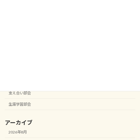
お知らせ
ひよこっこ
口屋跡記念公民館より
子ども応援部会
安全安心部会
宮西校区まちづくり協議会
役員会
役員会
支え合い部会
生涯学習部会
アーカイブ
2026年8月