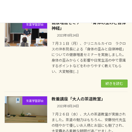
続きを読む
健康増進セミナー 「身体の歪みと自律
生涯学習部会
神経」
2023年8月24日
７月３１日（月）、クリニカルカイロ ラクロ
スの沖本院長による「身体の歪みと自律神経」
についての健康増進セミナーを実施しました。
身体の歪みからくる影響や日常生活の中で意識
するポイントなどをわかりやすく教えてもら
い、大変勉強 […]
続きを読む
教養講座「大人の茶道教室」
生涯学習部会
2023年8月24日
７月２６日（水）、大人の茶道教室が実施され
ました。茶道の魅力はもちろん、安藤悦代先生
の穏やかで優しいお人柄とお話にも魅了され、
大変趣ある素敵な時間が過ごせました。