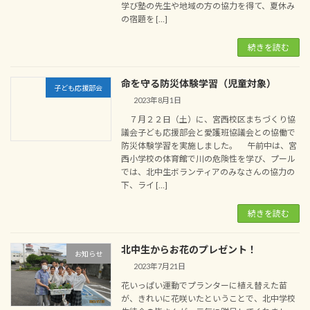
学び塾の先生や地域の方の協力を得て、夏休み
の宿題を […]
続きを読む
命を守る防災体験学習（児童対象）
子ども応援部会
2023年8月1日
７月２２日（土）に、宮西校区まちづくり協
議会子ども応援部会と愛護班協議会との協働で
防災体験学習を実施しました。 午前中は、宮
西小学校の体育館で川の危険性を学び、プール
では、北中生ボランティアのみなさんの協力の
下、ライ […]
続きを読む
北中生からお花のプレゼント！
お知らせ
2023年7月21日
花いっぱい運動でプランターに植え替えた苗
が、きれいに花咲いたということで、北中学校