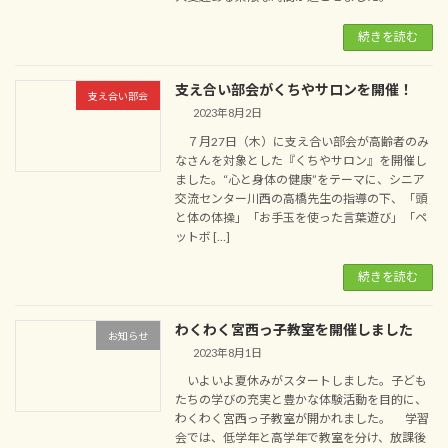
続きを読む
支え合い部会がくちやサロンを開催！
支え合い部会
2023年8月2日
７月27日（木）に支え合い部会が高齢者のみ
なさんを対象とした『くちやサロン』を開催し
ました。“心と身体の健康”をテーマに、シニア
交流センター川西の高橋先生の指導の下、「頭
と体の体操」「お手玉を使った言葉遊び」「ペ
ットボ […]
続きを読む
わくわく宮西っ子教室を開催しました
お知らせ
2023年8月1日
いよいよ夏休みがスタートしました。子ども
たちの学びの充実と豊かな体験活動を目的に、
わくわく宮西っ子教室が開かれました。 学習
会では、低学年と高学年で教室を分け、放課後