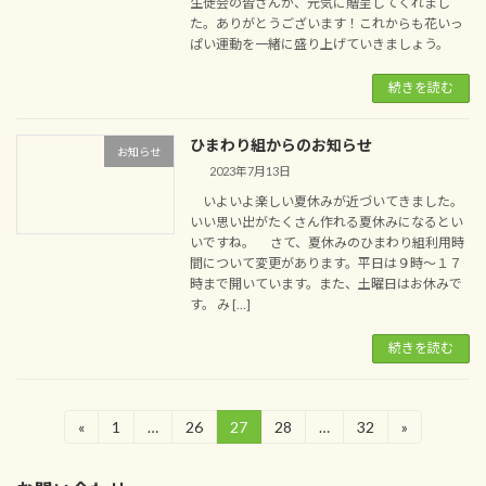
生徒会の皆さんが、元気に贈呈してくれまし
た。ありがとうございます！これからも花いっ
ぱい運動を一緒に盛り上げていきましょう。
続きを読む
ひまわり組からのお知らせ
お知らせ
2023年7月13日
いよいよ楽しい夏休みが近づいてきました。
いい思い出がたくさん作れる夏休みになるとい
いですね。 さて、夏休みのひまわり組利用時
間について変更があります。平日は９時～１７
時まで開いています。また、土曜日はお休みで
す。 み […]
続きを読む
投
«
1
…
26
27
28
…
32
»
固
固
固
固
固
定
定
定
定
定
稿
ペ
ペ
ペ
ペ
ペ